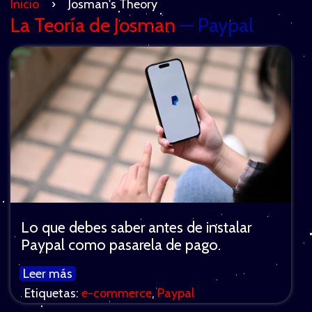
Inicio
›
Josman's Theory
La Teoría de Josman
— Paypal
Lo que debes saber antes de instalar
Paypal como pasarela de pago.
Leer más
Etiquetas:
e-commerce
,
Paypal