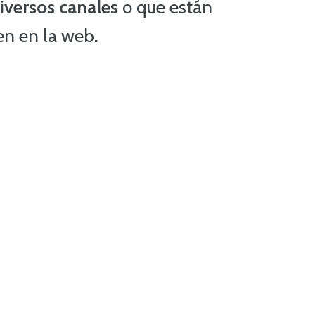
iversos canales
o que están
nen en la web
.