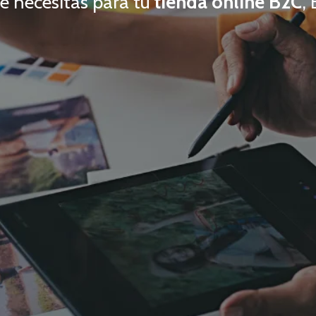
e necesitas para tu
tienda online B2C
,